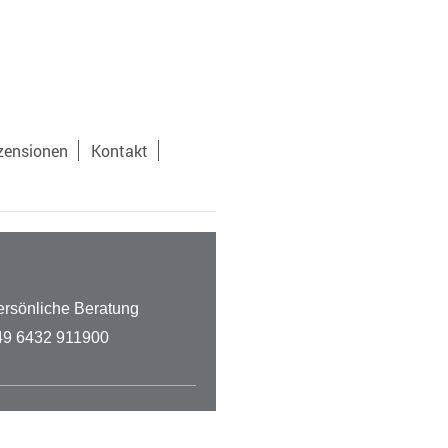
zensionen
Kontakt
ersönliche Beratung
49 6432 911900